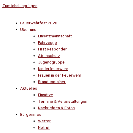
Zum Inhalt springen
Feuerwehrfest 2026
Über uns
Einsatzmannschaft
Fahrzeuge
First Responder
Atemschutz
Jugendgruppe
Kinderfeuerwehr
Frauen in der Feuerwehr
Brandcontainer
Aktuelles
Einsätze
Termine & Veranstaltungen
Nachrichten & Fotos
Bürgerinfos
Wetter
Notruf