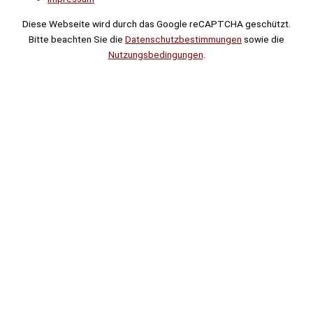
Diese Webseite wird durch das Google reCAPTCHA geschützt.
Bitte beachten Sie die
Datenschutzbestimmungen
sowie die
Nutzungsbedingungen
.
Suche
Noch
Tage
Stunden
Minuten
!
Mehr erfahren!
Noch