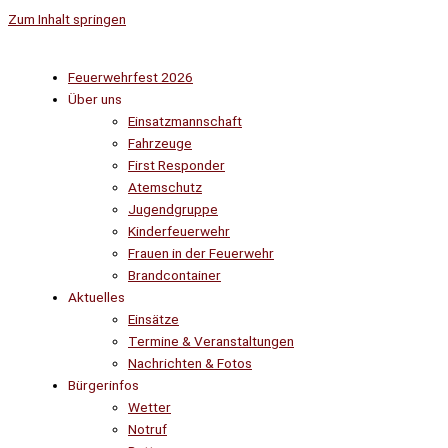
Zum Inhalt springen
Feuerwehrfest 2026
Über uns
Einsatzmannschaft
Fahrzeuge
First Responder
Atemschutz
Jugendgruppe
Kinderfeuerwehr
Frauen in der Feuerwehr
Brandcontainer
Aktuelles
Einsätze
Termine & Veranstaltungen
Nachrichten & Fotos
Bürgerinfos
Wetter
Notruf