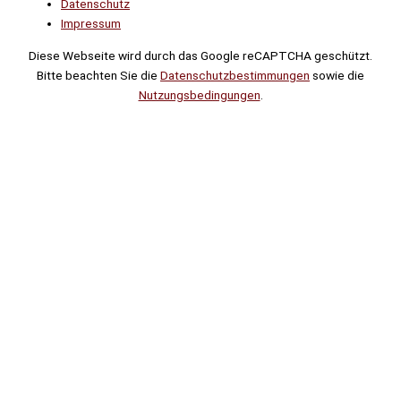
Datenschutz
Impressum
Diese Webseite wird durch das Google reCAPTCHA geschützt.
Bitte beachten Sie die
Datenschutzbestimmungen
sowie die
Nutzungsbedingungen
.
Suche
Noch
Tage
Stunden
Minuten
!
Mehr erfahren!
Noch