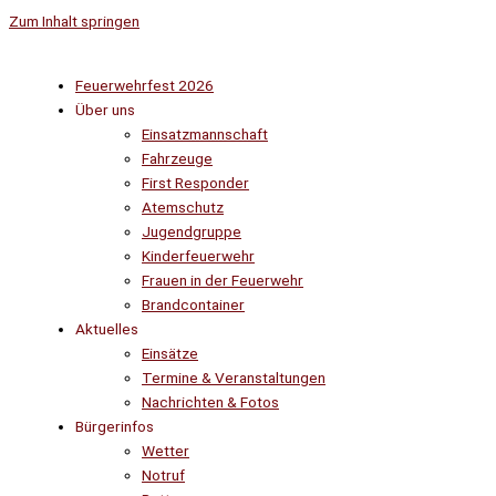
Zum Inhalt springen
Feuerwehrfest 2026
Über uns
Einsatzmannschaft
Fahrzeuge
First Responder
Atemschutz
Jugendgruppe
Kinderfeuerwehr
Frauen in der Feuerwehr
Brandcontainer
Aktuelles
Einsätze
Termine & Veranstaltungen
Nachrichten & Fotos
Bürgerinfos
Wetter
Notruf