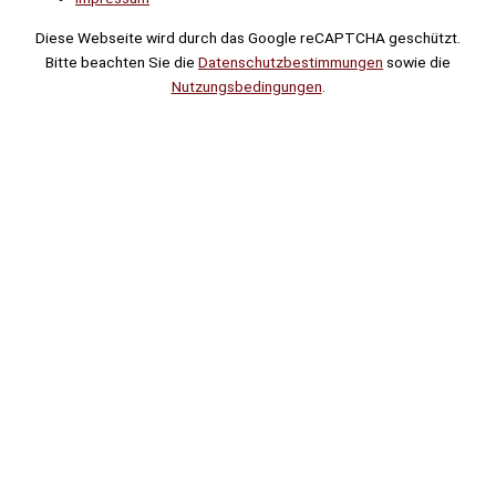
Diese Webseite wird durch das Google reCAPTCHA geschützt.
Bitte beachten Sie die
Datenschutzbestimmungen
sowie die
Nutzungsbedingungen
.
Suche
Noch
Tage
Stunden
Minuten
!
Mehr erfahren!
Noch