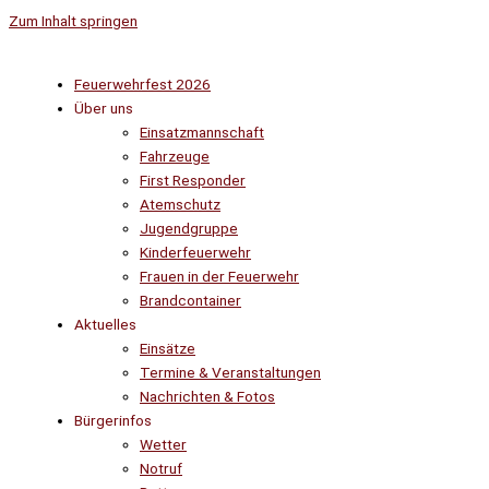
Zum Inhalt springen
Feuerwehrfest 2026
Über uns
Einsatzmannschaft
Fahrzeuge
First Responder
Atemschutz
Jugendgruppe
Kinderfeuerwehr
Frauen in der Feuerwehr
Brandcontainer
Aktuelles
Einsätze
Termine & Veranstaltungen
Nachrichten & Fotos
Bürgerinfos
Wetter
Notruf