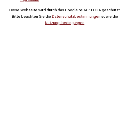
Diese Webseite wird durch das Google reCAPTCHA geschützt.
Bitte beachten Sie die
Datenschutzbestimmungen
sowie die
Nutzungsbedingungen
.
Suche
Noch
Tage
Stunden
Minuten
!
Mehr erfahren!
Noch