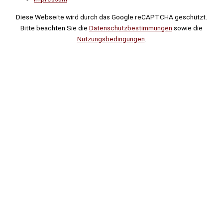
Diese Webseite wird durch das Google reCAPTCHA geschützt.
Bitte beachten Sie die
Datenschutzbestimmungen
sowie die
Nutzungsbedingungen
.
Suche
Noch
Tage
Stunden
Minuten
!
Mehr erfahren!
Noch