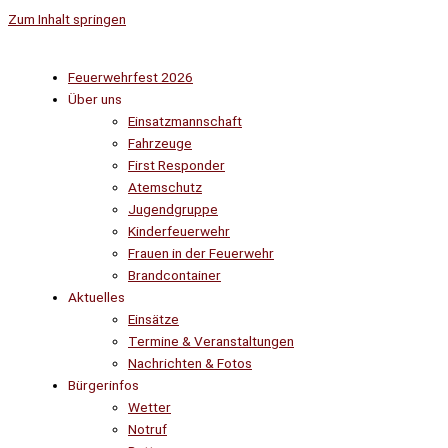
Zum Inhalt springen
Feuerwehrfest 2026
Über uns
Einsatzmannschaft
Fahrzeuge
First Responder
Atemschutz
Jugendgruppe
Kinderfeuerwehr
Frauen in der Feuerwehr
Brandcontainer
Aktuelles
Einsätze
Termine & Veranstaltungen
Nachrichten & Fotos
Bürgerinfos
Wetter
Notruf