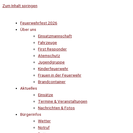
Zum Inhalt springen
Feuerwehrfest 2026
Über uns
Einsatzmannschaft
Fahrzeuge
First Responder
Atemschutz
Jugendgruppe
Kinderfeuerwehr
Frauen in der Feuerwehr
Brandcontainer
Aktuelles
Einsätze
Termine & Veranstaltungen
Nachrichten & Fotos
Bürgerinfos
Wetter
Notruf