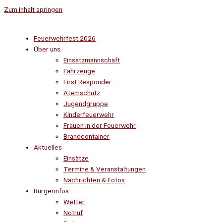
Zum Inhalt springen
Feuerwehrfest 2026
Über uns
Einsatzmannschaft
Fahrzeuge
First Responder
Atemschutz
Jugendgruppe
Kinderfeuerwehr
Frauen in der Feuerwehr
Brandcontainer
Aktuelles
Einsätze
Termine & Veranstaltungen
Nachrichten & Fotos
Bürgerinfos
Wetter
Notruf