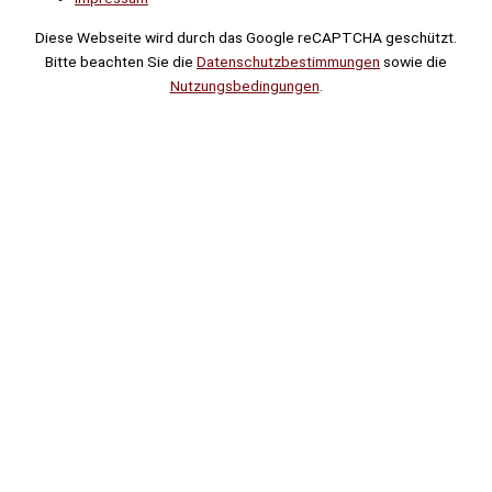
Diese Webseite wird durch das Google reCAPTCHA geschützt.
Bitte beachten Sie die
Datenschutzbestimmungen
sowie die
Nutzungsbedingungen
.
Suche
Noch
Tage
Stunden
Minuten
!
Mehr erfahren!
Noch