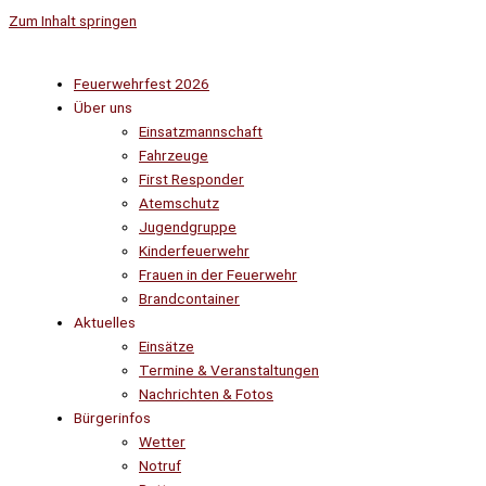
Zum Inhalt springen
Feuerwehrfest 2026
Über uns
Einsatzmannschaft
Fahrzeuge
First Responder
Atemschutz
Jugendgruppe
Kinderfeuerwehr
Frauen in der Feuerwehr
Brandcontainer
Aktuelles
Einsätze
Termine & Veranstaltungen
Nachrichten & Fotos
Bürgerinfos
Wetter
Notruf