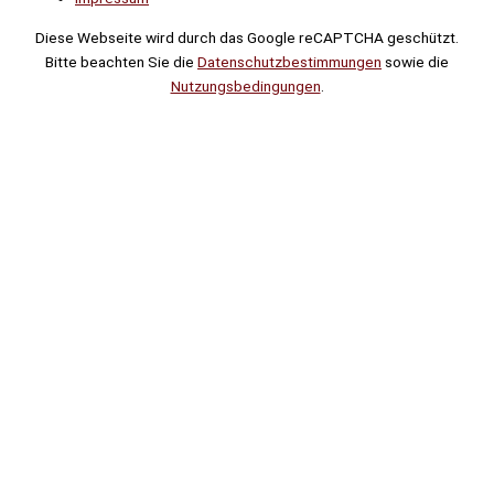
Diese Webseite wird durch das Google reCAPTCHA geschützt.
Bitte beachten Sie die
Datenschutzbestimmungen
sowie die
Nutzungsbedingungen
.
Suche
Noch
Tage
Stunden
Minuten
!
Mehr erfahren!
Noch