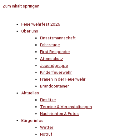
Zum Inhalt springen
Feuerwehrfest 2026
Über uns
Einsatzmannschaft
Fahrzeuge
First Responder
Atemschutz
Jugendgruppe
Kinderfeuerwehr
Frauen in der Feuerwehr
Brandcontainer
Aktuelles
Einsätze
Termine & Veranstaltungen
Nachrichten & Fotos
Bürgerinfos
Wetter
Notruf