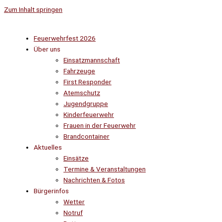
Zum Inhalt springen
Feuerwehrfest 2026
Über uns
Einsatzmannschaft
Fahrzeuge
First Responder
Atemschutz
Jugendgruppe
Kinderfeuerwehr
Frauen in der Feuerwehr
Brandcontainer
Aktuelles
Einsätze
Termine & Veranstaltungen
Nachrichten & Fotos
Bürgerinfos
Wetter
Notruf