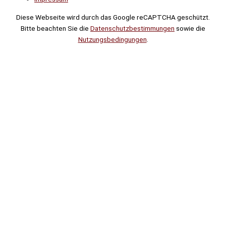
Diese Webseite wird durch das Google reCAPTCHA geschützt.
Bitte beachten Sie die
Datenschutzbestimmungen
sowie die
Nutzungsbedingungen
.
Suche
Noch
Tage
Stunden
Minuten
!
Mehr erfahren!
Noch