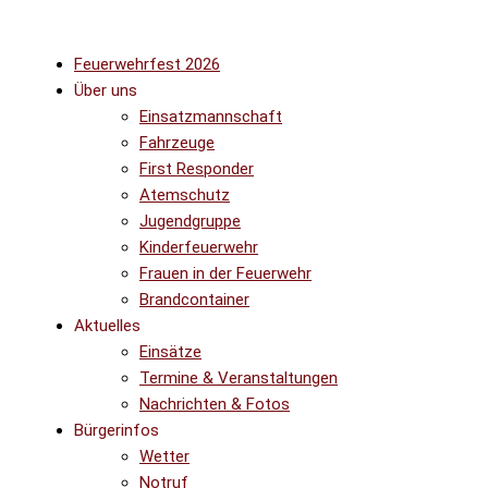
Zum
Inhalt
springen
Feuerwehrfest 2026
Über uns
Einsatzmannschaft
Fahrzeuge
First Responder
Atemschutz
Jugendgruppe
Kinderfeuerwehr
Frauen in der Feuerwehr
Brandcontainer
Aktuelles
Einsätze
Termine & Veranstaltungen
Nachrichten & Fotos
Bürgerinfos
Wetter
Notruf