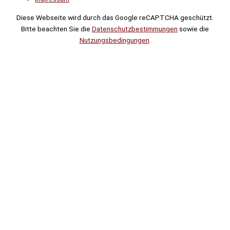
Diese Webseite wird durch das Google reCAPTCHA geschützt.
Bitte beachten Sie die
Datenschutzbestimmungen
sowie die
Nutzungsbedingungen
.
Suche
Noch
Tage
Stunden
Minuten
!
Mehr erfahren!
Noch