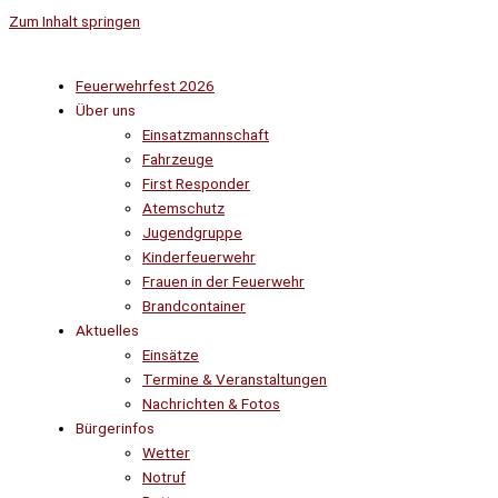
Zum Inhalt springen
Feuerwehrfest 2026
Über uns
Einsatzmannschaft
Fahrzeuge
First Responder
Atemschutz
Jugendgruppe
Kinderfeuerwehr
Frauen in der Feuerwehr
Brandcontainer
Aktuelles
Einsätze
Termine & Veranstaltungen
Nachrichten & Fotos
Bürgerinfos
Wetter
Notruf