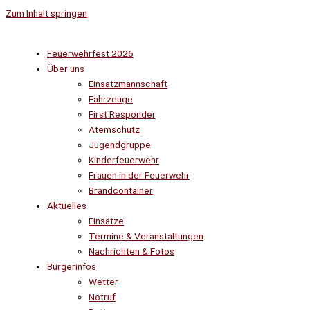
Zum Inhalt springen
Feuerwehrfest 2026
Über uns
Einsatzmannschaft
Fahrzeuge
First Responder
Atemschutz
Jugendgruppe
Kinderfeuerwehr
Frauen in der Feuerwehr
Brandcontainer
Aktuelles
Einsätze
Termine & Veranstaltungen
Nachrichten & Fotos
Bürgerinfos
Wetter
Notruf