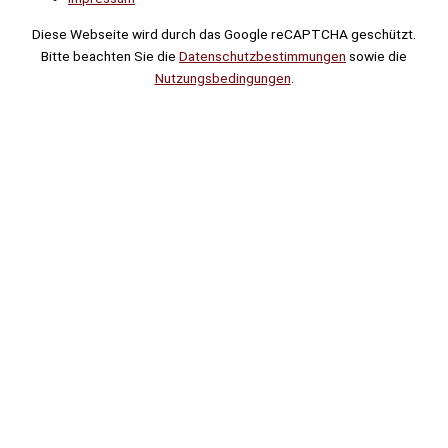
Diese Webseite wird durch das Google reCAPTCHA geschützt.
Bitte beachten Sie die
Datenschutzbestimmungen
sowie die
Nutzungsbedingungen
.
Suche
Noch
Tage
Stunden
Minuten
!
Mehr erfahren!
Noch