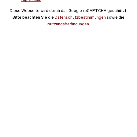
Diese Webseite wird durch das Google reCAPTCHA geschützt.
Bitte beachten Sie die
Datenschutzbestimmungen
sowie die
Nutzungsbedingungen
.
Suche
Noch
Tage
Stunden
Minuten
!
Mehr erfahren!
Noch