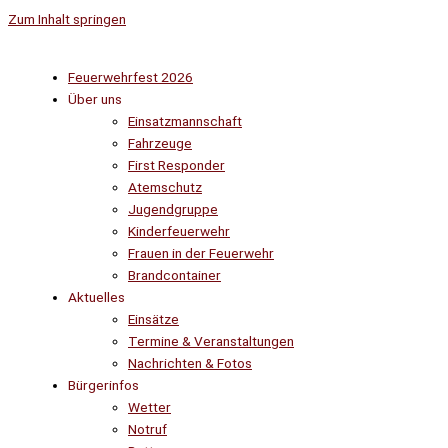
Zum Inhalt springen
Feuerwehrfest 2026
Über uns
Einsatzmannschaft
Fahrzeuge
First Responder
Atemschutz
Jugendgruppe
Kinderfeuerwehr
Frauen in der Feuerwehr
Brandcontainer
Aktuelles
Einsätze
Termine & Veranstaltungen
Nachrichten & Fotos
Bürgerinfos
Wetter
Notruf