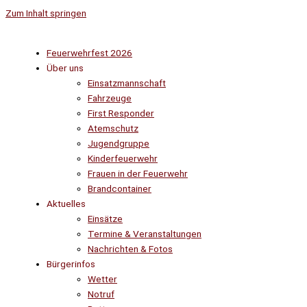
Zum Inhalt springen
Feuerwehrfest 2026
Über uns
Einsatzmannschaft
Fahrzeuge
First Responder
Atemschutz
Jugendgruppe
Kinderfeuerwehr
Frauen in der Feuerwehr
Brandcontainer
Aktuelles
Einsätze
Termine & Veranstaltungen
Nachrichten & Fotos
Bürgerinfos
Wetter
Notruf