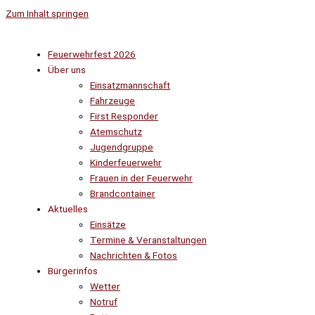
Zum Inhalt springen
Feuerwehrfest 2026
Über uns
Einsatzmannschaft
Fahrzeuge
First Responder
Atemschutz
Jugendgruppe
Kinderfeuerwehr
Frauen in der Feuerwehr
Brandcontainer
Aktuelles
Einsätze
Termine & Veranstaltungen
Nachrichten & Fotos
Bürgerinfos
Wetter
Notruf