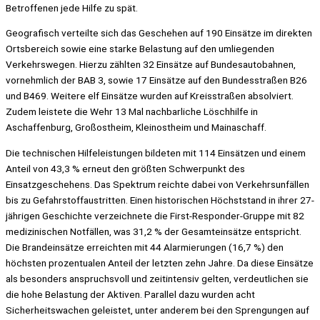
Betroffenen jede Hilfe zu spät.
Geografisch verteilte sich das Geschehen auf 190 Einsätze im direkten
Ortsbereich sowie eine starke Belastung auf den umliegenden
Verkehrswegen. Hierzu zählten 32 Einsätze auf Bundesautobahnen,
vornehmlich der BAB 3, sowie 17 Einsätze auf den Bundesstraßen B26
und B469. Weitere elf Einsätze wurden auf Kreisstraßen absolviert.
Zudem leistete die Wehr 13 Mal nachbarliche Löschhilfe in
Aschaffenburg, Großostheim, Kleinostheim und Mainaschaff.
Die technischen Hilfeleistungen bildeten mit 114 Einsätzen und einem
Anteil von 43,3 % erneut den größten Schwerpunkt des
Einsatzgeschehens. Das Spektrum reichte dabei von Verkehrsunfällen
bis zu Gefahrstoffaustritten. Einen historischen Höchststand in ihrer 27-
jährigen Geschichte verzeichnete die First-Responder-Gruppe mit 82
medizinischen Notfällen, was 31,2 % der Gesamteinsätze entspricht.
Die Brandeinsätze erreichten mit 44 Alarmierungen (16,7 %) den
höchsten prozentualen Anteil der letzten zehn Jahre. Da diese Einsätze
als besonders anspruchsvoll und zeitintensiv gelten, verdeutlichen sie
die hohe Belastung der Aktiven. Parallel dazu wurden acht
Sicherheitswachen geleistet, unter anderem bei den Sprengungen auf