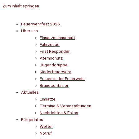
Zum Inhalt springen
Feuerwehrfest 2026
Über uns
Einsatzmannschaft
Fahrzeuge
First Responder
Atemschutz
Jugendgruppe
Kinderfeuerwehr
Frauen in der Feuerwehr
Brandcontainer
Aktuelles
Einsätze
Termine & Veranstaltungen
Nachrichten & Fotos
Bürgerinfos
Wetter
Notruf