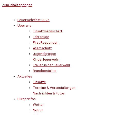
Zum Inhalt springen
Feuerwehrfest 2026
Über uns
Einsatzmannschaft
Fahrzeuge
First Responder
Atemschutz
Jugendgruppe
Kinderfeuerwehr
Frauen in der Feuerwehr
Brandcontainer
Aktuelles
Einsätze
Termine & Veranstaltungen
Nachrichten & Fotos
Bürgerinfos
Wetter
Notruf