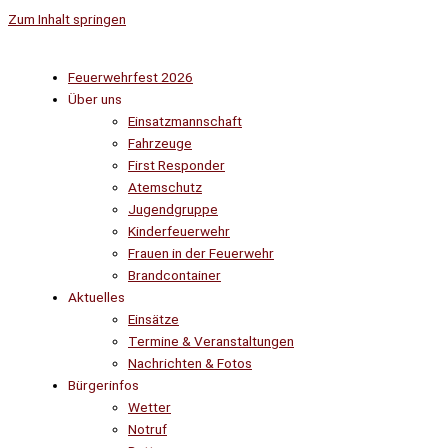
Zum Inhalt springen
Feuerwehrfest 2026
Über uns
Einsatzmannschaft
Fahrzeuge
First Responder
Atemschutz
Jugendgruppe
Kinderfeuerwehr
Frauen in der Feuerwehr
Brandcontainer
Aktuelles
Einsätze
Termine & Veranstaltungen
Nachrichten & Fotos
Bürgerinfos
Wetter
Notruf