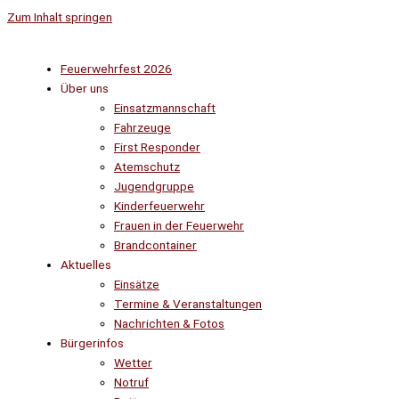
Zum Inhalt springen
Feuerwehrfest 2026
Über uns
Einsatzmannschaft
Fahrzeuge
First Responder
Atemschutz
Jugendgruppe
Kinderfeuerwehr
Frauen in der Feuerwehr
Brandcontainer
Aktuelles
Einsätze
Termine & Veranstaltungen
Nachrichten & Fotos
Bürgerinfos
Wetter
Notruf