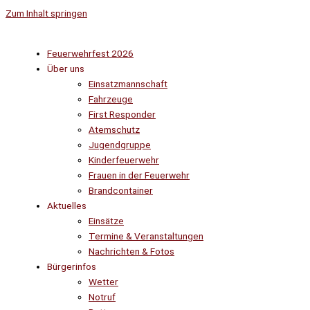
Zum Inhalt springen
Feuerwehrfest 2026
Über uns
Einsatzmannschaft
Fahrzeuge
First Responder
Atemschutz
Jugendgruppe
Kinderfeuerwehr
Frauen in der Feuerwehr
Brandcontainer
Aktuelles
Einsätze
Termine & Veranstaltungen
Nachrichten & Fotos
Bürgerinfos
Wetter
Notruf