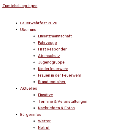
Zum Inhalt springen
Feuerwehrfest 2026
Über uns
Einsatzmannschaft
Fahrzeuge
First Responder
Atemschutz
Jugendgruppe
Kinderfeuerwehr
Frauen in der Feuerwehr
Brandcontainer
Aktuelles
Einsätze
Termine & Veranstaltungen
Nachrichten & Fotos
Bürgerinfos
Wetter
Notruf