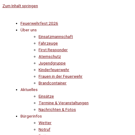
Zum Inhalt springen
Feuerwehrfest 2026
Über uns
Einsatzmannschaft
Fahrzeuge
First Responder
Atemschutz
Jugendgruppe
Kinderfeuerwehr
Frauen in der Feuerwehr
Brandcontainer
Aktuelles
Einsätze
Termine & Veranstaltungen
Nachrichten & Fotos
Bürgerinfos
Wetter
Notruf