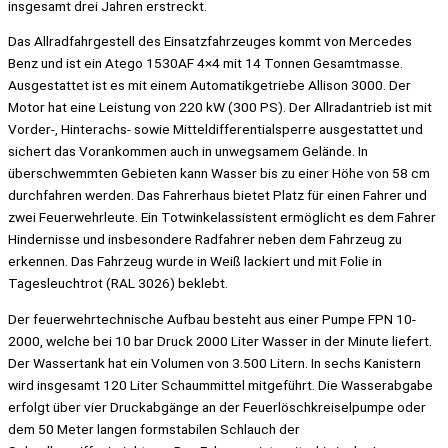
insgesamt drei Jahren erstreckt.
Das Allradfahrgestell des Einsatzfahrzeuges kommt von Mercedes
Benz und ist ein Atego 1530AF 4×4 mit 14 Tonnen Gesamtmasse.
Ausgestattet ist es mit einem Automatikgetriebe Allison 3000. Der
Motor hat eine Leistung von 220 kW (300 PS). Der Allradantrieb ist mit
Vorder-, Hinterachs- sowie Mitteldifferentialsperre ausgestattet und
sichert das Vorankommen auch in unwegsamem Gelände. In
überschwemmten Gebieten kann Wasser bis zu einer Höhe von 58 cm
durchfahren werden. Das Fahrerhaus bietet Platz für einen Fahrer und
zwei Feuerwehrleute. Ein Totwinkelassistent ermöglicht es dem Fahrer
Hindernisse und insbesondere Radfahrer neben dem Fahrzeug zu
erkennen. Das Fahrzeug wurde in Weiß lackiert und mit Folie in
Tagesleuchtrot (RAL 3026) beklebt.
Der feuerwehrtechnische Aufbau besteht aus einer Pumpe FPN 10-
2000, welche bei 10 bar Druck 2000 Liter Wasser in der Minute liefert.
Der Wassertank hat ein Volumen von 3.500 Litern. In sechs Kanistern
wird insgesamt 120 Liter Schaummittel mitgeführt. Die Wasserabgabe
erfolgt über vier Druckabgänge an der Feuerlöschkreiselpumpe oder
dem 50 Meter langen formstabilen Schlauch der