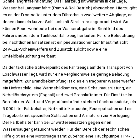
Schnellangriffseinrichtung. Das Fahrzeug ist weiterhin in der Lage,
Wasser bei Langsamfahrt (Pump & Roll Betrieb) abzugeben. Hierzu gibt
es an der Frontseite unter dem Führerhaus zwei weitere Abgänge, an
denen dann ein kurzer Schlauch mit Strahlrohr angebracht wird. So
können Feuerwehrleute bei der Wasserabgabe im Sichtfeld des
Fahrers neben dem Tanklöschfahrzeug herlaufen. Für die Beleuchtung
bei nächtlichen Einsätzen ist ein pneumatischer Lichtmast mit acht
24V-LED-Scheinwerfern und Zusatzblaulicht sowie eine
Umfeldbeleuchtung verbaut.
Da der taktische Schwerpunkt des Fahrzeugs auf dem Transport von
Löschwasser liegt, wird nur eine vergleichsweise geringe Beladung
mitgeführt. Zur Brandbekämpfung ist dies ein tragbarer Wasserwerfer,
ein Hydroschild, eine Wärmebildkamera, eine Schaumausrüstung, ein
Nebellöschsystem (Fognail) und zwei Pressluftatmer. Für Einsätze im
Bereich der Wald- und Vegetationsbrände stehen Löschrucksäcke, ein
5.000 Liter Faltbehälter, Netzmittelkartusche, Feuerpatschen und ein
Tragekorb mit speziellen Schläuchen und Armaturen zur Verfügung.
Der Faltbehälter kann bei Unwettereinsätzen gegen einen
Wassersauger getauscht werden. Für den Bereich der technischen
Hilfe gibt es eine Motorsäge samt Zubehör, eine Tauchpumpe TP4/1,