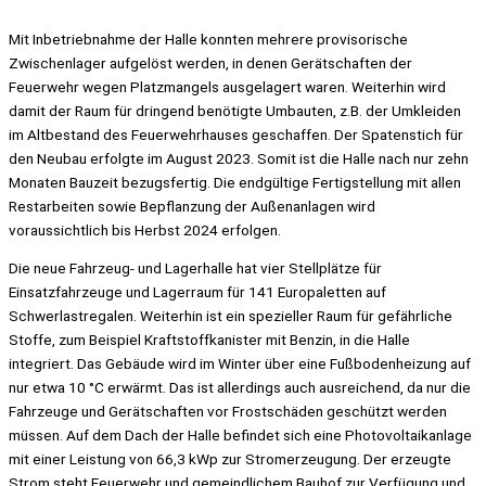
Mit Inbetriebnahme der Halle konnten mehrere provisorische
Zwischenlager aufgelöst werden, in denen Gerätschaften der
Feuerwehr wegen Platzmangels ausgelagert waren. Weiterhin wird
damit der Raum für dringend benötigte Umbauten, z.B. der Umkleiden
im Altbestand des Feuerwehrhauses geschaffen. Der Spatenstich für
den Neubau erfolgte im August 2023. Somit ist die Halle nach nur zehn
Monaten Bauzeit bezugsfertig. Die endgültige Fertigstellung mit allen
Restarbeiten sowie Bepflanzung der Außenanlagen wird
voraussichtlich bis Herbst 2024 erfolgen.
Die neue Fahrzeug- und Lagerhalle hat vier Stellplätze für
Einsatzfahrzeuge und Lagerraum für 141 Europaletten auf
Schwerlastregalen. Weiterhin ist ein spezieller Raum für gefährliche
Stoffe, zum Beispiel Kraftstoffkanister mit Benzin, in die Halle
integriert. Das Gebäude wird im Winter über eine Fußbodenheizung auf
nur etwa 10 °C erwärmt. Das ist allerdings auch ausreichend, da nur die
Fahrzeuge und Gerätschaften vor Frostschäden geschützt werden
müssen. Auf dem Dach der Halle befindet sich eine Photovoltaikanlage
mit einer Leistung von 66,3 kWp zur Stromerzeugung. Der erzeugte
Strom steht Feuerwehr und gemeindlichem Bauhof zur Verfügung und