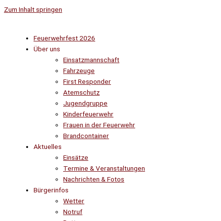
Zum Inhalt springen
Feuerwehrfest 2026
Über uns
Einsatzmannschaft
Fahrzeuge
First Responder
Atemschutz
Jugendgruppe
Kinderfeuerwehr
Frauen in der Feuerwehr
Brandcontainer
Aktuelles
Einsätze
Termine & Veranstaltungen
Nachrichten & Fotos
Bürgerinfos
Wetter
Notruf