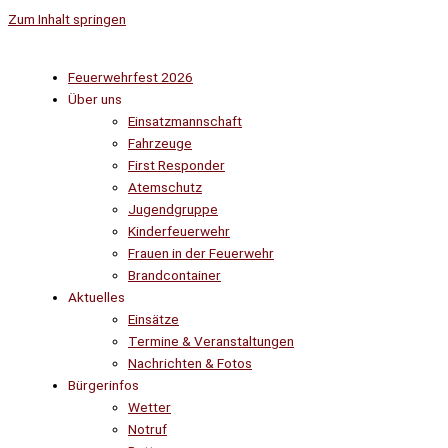
Zum Inhalt springen
Feuerwehrfest 2026
Über uns
Einsatzmannschaft
Fahrzeuge
First Responder
Atemschutz
Jugendgruppe
Kinderfeuerwehr
Frauen in der Feuerwehr
Brandcontainer
Aktuelles
Einsätze
Termine & Veranstaltungen
Nachrichten & Fotos
Bürgerinfos
Wetter
Notruf