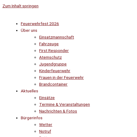
Zum Inhalt springen
Feuerwehrfest 2026
Über uns
Einsatzmannschaft
Fahrzeuge
First Responder
Atemschutz
Jugendgruppe
Kinderfeuerwehr
Frauen in der Feuerwehr
Brandcontainer
Aktuelles
Einsätze
Termine & Veranstaltungen
Nachrichten & Fotos
Bürgerinfos
Wetter
Notruf