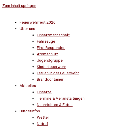
Zum Inhalt springen
Feuerwehrfest 2026
Über uns
Einsatzmannschaft
Fahrzeuge
First Responder
Atemschutz
Jugendgruppe
Kinderfeuerwehr
Frauen in der Feuerwehr
Brandcontainer
Aktuelles
Einsätze
Termine & Veranstaltungen
Nachrichten & Fotos
Bürgerinfos
Wetter
Notruf