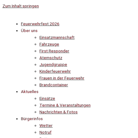
Zum Inhalt springen
Feuerwehrfest 2026
Über uns
Einsatzmannschaft
Fahrzeuge
First Responder
Atemschutz
Jugendgruppe
Kinderfeuerwehr
Frauen in der Feuerwehr
Brandcontainer
Aktuelles
Einsätze
Termine & Veranstaltungen
Nachrichten & Fotos
Bürgerinfos
Wetter
Notruf