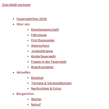
Zum Inhalt springen
Feuerwehrfest 2026
Über uns
Einsatzmannschaft
Fahrzeuge
First Responder
Atemschutz
Jugendgruppe
Kinderfeuerwehr
Frauen in der Feuerwehr
Brandcontainer
Aktuelles
Einsätze
Termine & Veranstaltungen
Nachrichten & Fotos
Bürgerinfos
Wetter
Notruf