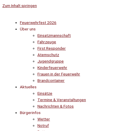
Zum Inhalt springen
Feuerwehrfest 2026
Über uns
Einsatzmannschaft
Fahrzeuge
First Responder
Atemschutz
Jugendgruppe
Kinderfeuerwehr
Frauen in der Feuerwehr
Brandcontainer
Aktuelles
Einsätze
Termine & Veranstaltungen
Nachrichten & Fotos
Bürgerinfos
Wetter
Notruf