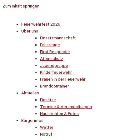
Zum Inhalt springen
Feuerwehrfest 2026
Über uns
Einsatzmannschaft
Fahrzeuge
First Responder
Atemschutz
Jugendgruppe
Kinderfeuerwehr
Frauen in der Feuerwehr
Brandcontainer
Aktuelles
Einsätze
Termine & Veranstaltungen
Nachrichten & Fotos
Bürgerinfos
Wetter
Notruf