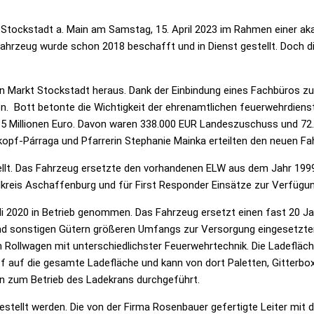
r Stockstadt a. Main am Samstag, 15. April 2023 im Rahmen einer ak
 Fahrzeug wurde schon 2018 beschafft und in Dienst gestellt. Doch
 Markt Stockstadt heraus. Dank der Einbindung eines Fachbüros zur
n. Bott betonte die Wichtigkeit der ehrenamtlichen feuerwehrdien
5 Millionen Euro. Davon waren 338.000 EUR Landeszuschuss und 72.0
opf-Párraga und Pfarrerin Stephanie Mainka erteilten den neuen Fa
tellt. Das Fahrzeug ersetzte den vorhandenen ELW aus dem Jahr 1999
kreis Aschaffenburg und für First Responder Einsätze zur Verfügun
i 2020 in Betrieb genommen. Das Fahrzeug ersetzt einen fast 20 Ja
nd sonstigen Gütern größeren Umfangs zur Versorgung eingesetzter 
Rollwagen mit unterschiedlichster Feuerwehrtechnik. Die Ladefläche
 auf die gesamte Ladefläche und kann von dort Paletten, Gitterbox
n zum Betrieb des Ladekrans durchgeführt.
estellt werden. Die von der Firma Rosenbauer gefertigte Leiter mit