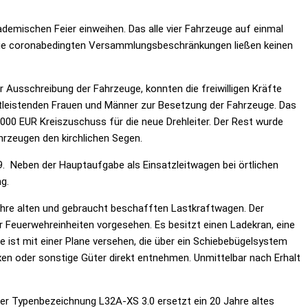
ademischen Feier einweihen. Das alle vier Fahrzeuge auf einmal
 die coronabedingten Versammlungsbeschränkungen ließen keinen
 Ausschreibung der Fahrzeuge, konnten die freiwilligen Kräfte
stleistenden Frauen und Männer zur Besetzung der Fahrzeuge. Das
00 EUR Kreiszuschuss für die neue Drehleiter. Der Rest wurde
hrzeugen den kirchlichen Segen.
. Neben der Hauptaufgabe als Einsatzleitwagen bei örtlichen
g.
hre alten und gebraucht beschafften Lastkraftwagen. Der
Feuerwehreinheiten vorgesehen. Es besitzt einen Ladekran, eine
 ist mit einer Plane versehen, die über ein Schiebebügelsystem
en oder sonstige Güter direkt entnehmen. Unmittelbar nach Erhalt
 der Typenbezeichnung L32A-XS 3.0 ersetzt ein 20 Jahre altes