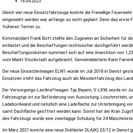
16.04.2023
Gleich vier neue Einsatzfahrzeuge konnte die Freiwillige Feuerweh
eingeweiht werden war anfangs so nicht geplant. Denn das erste
früheren Termin zu.
Kommandant Frank Bott stellte den Zugewinn an Sicherheit für den
entlastet und die Beschaffungen rechtssicher durchgeführt werde
Beschaffungsvolumen summiert sich auf eine Investition von 1,23
vom Markt Stockstadt aufgebracht. Gemeindeleiterin Karin Farrenk
Der neue Einsatzleitwagen ELW1 wurde im Juli 2018 in Dienst ges
Einsätzen steht das Fahrzeug auch als Messleitfahrzeug des Land
Der Versorgungs-Lastkraftwagen Typ Bayern, V-LKW, wurde im Jul
Fahrzeugtyp ist zur Beförderung von Ausrüstung, Löschmitteln, u
Ladebordwand und natürlich eine Ladefläche zur Unterbringung von 
samt Dachfläche geöffnet werden kann. Somit hat der Kran Zugriff
des Fahrzeugs wurde eine zweitägige Schulung für 24 Maschiniste
Im März 2021 konnte eine neue Drehleiter DLA(K) 23/12 in Dienst g