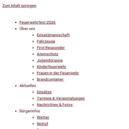
Zum Inhalt springen
Feuerwehrfest 2026
Über uns
Einsatzmannschaft
Fahrzeuge
First Responder
Atemschutz
Jugendgruppe
Kinderfeuerwehr
Frauen in der Feuerwehr
Brandcontainer
Aktuelles
Einsätze
Termine & Veranstaltungen
Nachrichten & Fotos
Bürgerinfos
Wetter
Notruf