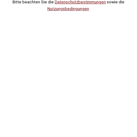
Bitte beachten Sie die
Datenschutzbestimmungen
sowie die
Nutzungsbedingungen
.
Suche
Noch
Tage
Stunden
Minuten
!
Mehr erfahren!
Noch