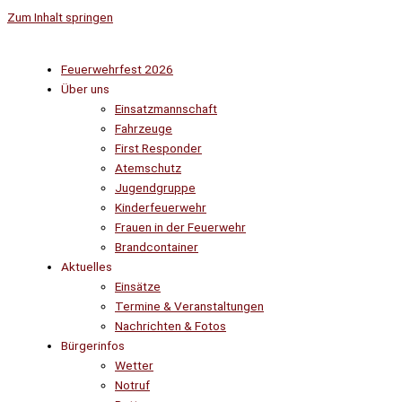
Zum Inhalt springen
Feuerwehrfest 2026
Über uns
Einsatzmannschaft
Fahrzeuge
First Responder
Atemschutz
Jugendgruppe
Kinderfeuerwehr
Frauen in der Feuerwehr
Brandcontainer
Aktuelles
Einsätze
Termine & Veranstaltungen
Nachrichten & Fotos
Bürgerinfos
Wetter
Notruf