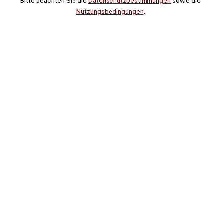
Bitte beachten Sie die
Datenschutzbestimmungen
sowie die
Nutzungsbedingungen
.
Suche
Noch
Tage
Stunden
Minuten
!
Mehr erfahren!
Noch