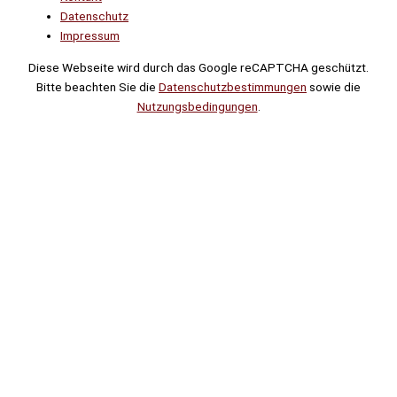
Datenschutz
Impressum
Diese Webseite wird durch das Google reCAPTCHA geschützt.
Bitte beachten Sie die
Datenschutzbestimmungen
sowie die
Nutzungsbedingungen
.
Suche
Noch
Tage
Stunden
Minuten
!
Mehr erfahren!
Noch