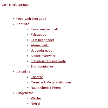
Zum Inhalt springen
Feuerwehrfest 2026
Über uns
Einsatzmannschaft
Fahrzeuge
First Responder
Atemschutz
Jugendgruppe
Kinderfeuerwehr
Frauen in der Feuerwehr
Brandcontainer
Aktuelles
Einsätze
Termine & Veranstaltungen
Nachrichten & Fotos
Bürgerinfos
Wetter
Notruf