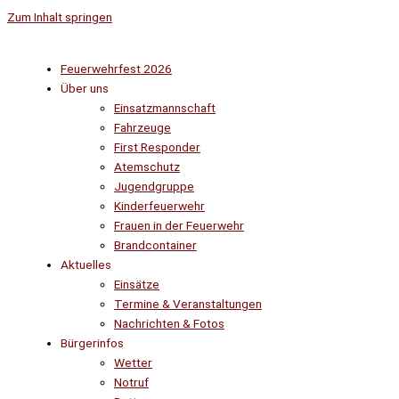
Zum Inhalt springen
Feuerwehrfest 2026
Über uns
Einsatzmannschaft
Fahrzeuge
First Responder
Atemschutz
Jugendgruppe
Kinderfeuerwehr
Frauen in der Feuerwehr
Brandcontainer
Aktuelles
Einsätze
Termine & Veranstaltungen
Nachrichten & Fotos
Bürgerinfos
Wetter
Notruf