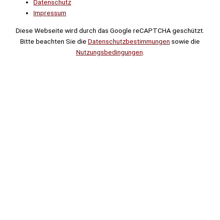
Datenschutz
Impressum
Diese Webseite wird durch das Google reCAPTCHA geschützt.
Bitte beachten Sie die
Datenschutzbestimmungen
sowie die
Nutzungsbedingungen
.
Suche
Noch
Tage
Stunden
Minuten
!
Mehr erfahren!
Noch