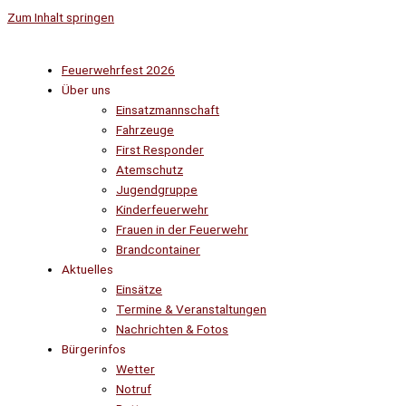
Zum Inhalt springen
Feuerwehrfest 2026
Über uns
Einsatzmannschaft
Fahrzeuge
First Responder
Atemschutz
Jugendgruppe
Kinderfeuerwehr
Frauen in der Feuerwehr
Brandcontainer
Aktuelles
Einsätze
Termine & Veranstaltungen
Nachrichten & Fotos
Bürgerinfos
Wetter
Notruf