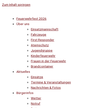
Zum Inhalt springen
Feuerwehrfest 2026
Über uns
Einsatzmannschaft
Fahrzeuge
First Responder
Atemschutz
Jugendgruppe
Kinderfeuerwehr
Frauen in der Feuerwehr
Brandcontainer
Aktuelles
Einsätze
Termine & Veranstaltungen
Nachrichten & Fotos
Bürgerinfos
Wetter
Notruf