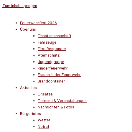
Zum Inhalt springen
Feuerwehrfest 2026
Über uns
Einsatzmannschaft
Fahrzeuge
First Responder
Atemschutz
Jugendgruppe
Kinderfeuerwehr
Frauen in der Feuerwehr
Brandcontainer
Aktuelles
Einsätze
Termine & Veranstaltungen
Nachrichten & Fotos
Bürgerinfos
Wetter
Notruf