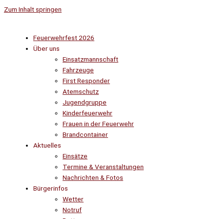
Zum Inhalt springen
Feuerwehrfest 2026
Über uns
Einsatzmannschaft
Fahrzeuge
First Responder
Atemschutz
Jugendgruppe
Kinderfeuerwehr
Frauen in der Feuerwehr
Brandcontainer
Aktuelles
Einsätze
Termine & Veranstaltungen
Nachrichten & Fotos
Bürgerinfos
Wetter
Notruf