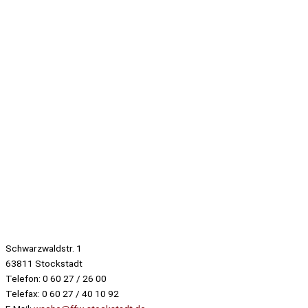
Alle ein-/ausblenden
Öffentliche Veranstaltungen
Einsatzabteilung
Löschzug 1
Löschzug 2
Jugendgruppe
Kinderfeuerwehr
First Responder
Brandübungscontainer
Sonderausbildungen
Dienstsport
Feuerwehrverein
Vorstandschaft / AK Verein
Altersabteilung
Schwarzwaldstr. 1
63811 Stockstadt
Telefon: 0 60 27 / 26 00
Telefax: 0 60 27 / 40 10 92