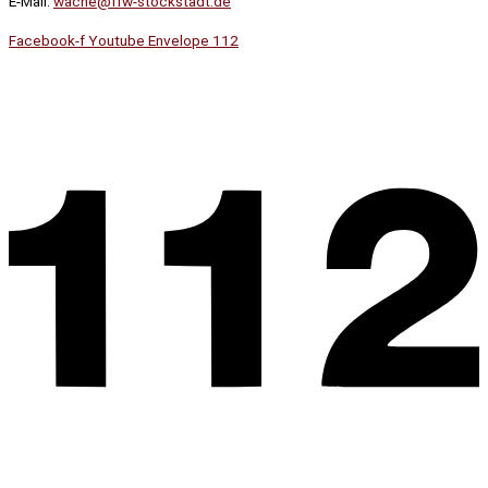
E-Mail:
wache@ffw-stockstadt.de
Facebook-f
Youtube
Envelope
112