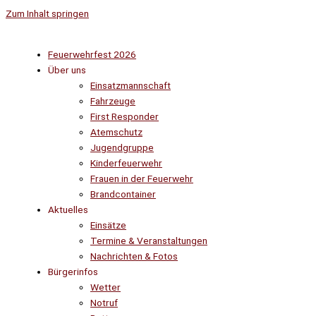
Zum Inhalt springen
Feuerwehrfest 2026
Über uns
Einsatzmannschaft
Fahrzeuge
First Responder
Atemschutz
Jugendgruppe
Kinderfeuerwehr
Frauen in der Feuerwehr
Brandcontainer
Aktuelles
Einsätze
Termine & Veranstaltungen
Nachrichten & Fotos
Bürgerinfos
Wetter
Notruf